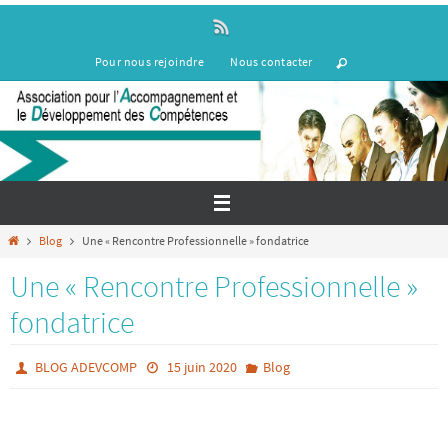
Passer
vers
le
Pour nous rejoindre
Nous contacter
contenu
Home
Blog
Une « Rencontre Professionnelle » fondatrice
Une « Rencontre Professionnelle »
fondatrice
BLOG ADEVCOMP
15 juin 2020
Blog