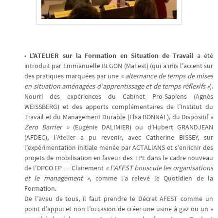
•
L’ATELIER sur la Formation en Situation de Travail
a été
introduit par Emmanuelle BEGON (MaFest) (qui a mis l’accent sur
des pratiques marquées par une
« alternance de temps de mises
en situation aménagées d’apprentissage et de temps réflexifs »
).
Nourri des expériences du Cabinet Pro-Sapiens (Agnès
WEISSBERG) et des apports complémentaires de l’Institut du
Travail et du Management Durable (Elsa BONNAL), du Dispositif
«
Zero Barrier »
(Eugénie DALIMIER) ou d’Hubert GRANDJEAN
(AFDEC), l’Atelier a pu revenir, avec Catherine BISSEY, sur
l’expérimentation initiale menée par ACTALIANS et s’enrichir des
projets de mobilisation en faveur des TPE dans le cadre nouveau
de l’OPCO EP … Clairement
« l’AFEST bouscule les organisations
et le management »
, comme l’a relevé le Quotidien de la
Formation.
De l’aveu de tous, il faut prendre le Décret AFEST comme un
point d’appui et non l’occasion de créer une usine à gaz ou un
«