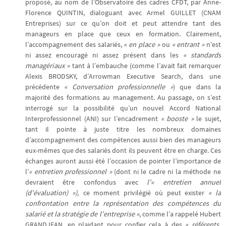
proposé, au nom de l’Observatoire des cadres CFDT, par Anne-
Florence QUINTIN, dialoguant avec Armel GUILLET (CNAM
Entreprises) sur ce qu’on doit et peut attendre tant des
manageurs en place que ceux en formation. Clairement,
l’accompagnement des salariés,
« en place »
ou
« entrant »
n’est
ni assez encouragé ni assez présent dans les
« standards
managériaux »
tant à l’embauche (comme l’avait fait remarquer
Alexis BRODSKY, d’Arrowman Executive Search, dans une
précédente
« Conversation professionnelle »
) que dans la
majorité des formations au management. Au passage, on s’est
interrogé sur la possibilité qu’un nouvel Accord National
Interprofessionnel (ANI) sur l’encadrement
« booste »
le sujet,
tant il pointe à juste titre les nombreux domaines
d’accompagnement des compétences aussi bien des manageurs
eux-mêmes que des salariés dont ils peuvent être en charge. Ces
échanges auront aussi été l’occasion de pointer l’importance de
l’
« entretien professionnel »
(dont ni le cadre ni la méthode ne
devraient être confondus avec
l’« entretien annuel
(d’évaluation) »),
ce moment privilégié où peut exister
« la
confrontation entre la représentation des compétences du
salarié et la stratégie de l’entreprise »
, comme l’a rappelé Hubert
GRANDJEAN, en plaidant pour confier cela à des
« référents,