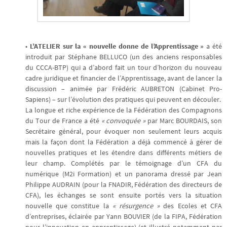
•
L’ATELIER sur la « nouvelle donne de l’Apprentissage »
a été
introduit par Stéphane BELLUCO (un des anciens responsables
du CCCA-BTP) qui a d’abord fait un tour d’horizon du nouveau
cadre juridique et financier de l’Apprentissage, avant de lancer la
discussion – animée par Frédéric AUBRETON (Cabinet Pro-
Sapiens) – sur l’évolution des pratiques qui peuvent en découler.
La longue et riche expérience de la Fédération des Compagnons
du Tour de France a été
« convoquée »
par Marc BOURDAIS, son
Secrétaire général, pour évoquer non seulement leurs acquis
mais la façon dont la Fédération a déjà commencé à gérer de
nouvelles pratiques et les étendre dans différents métiers de
leur champ. Complétés par le témoignage d’un CFA du
numérique (M2i Formation) et un panorama dressé par Jean
Philippe AUDRAIN (pour la FNADIR, Fédération des directeurs de
CFA), les échanges se sont ensuite portés vers la situation
nouvelle que constitue la
« résurgence »
des Ecoles et CFA
d’entreprises, éclairée par Yann BOUVIER (de la FIPA, Fédération
pour l’innovation en apprentissage) (et illustré notamment par