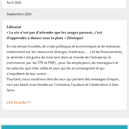
Avril 2025
Septembre 2024
Editorial
« La vie n'est pas d'attendre que les orages passent, c'est
d'apprendre à danser sous la pluie » (Sénèque)
En ces temps troublés, de crises politiques et économiques et de menaces,
notamment sur les ressources (énergie, matériaux, …) et les financements,
la sérénité n’est guère de mise tant dans la monde de l’entreprise (à
commencer par les TPE et PME) , pour les employeurs, les manageurs et
les salariés, que chez celles et ceux qui les accompagnent et qui
s’inquiètent de leur avenir …
Pourtant, nous voudrions être de ceux qui portent des messages d’espoir,
non pas béats mais fondés sur l’initiative, l’audace et l’obstination à bien
faire..
Lire la suite >>
Reconnaître l'expérience c'est créer de la confiance
:
« « La confiance est
un élément majeur : sans elle, aucun projet n’aboutit » (Eric TABARLY,
Mémoires du large)
»