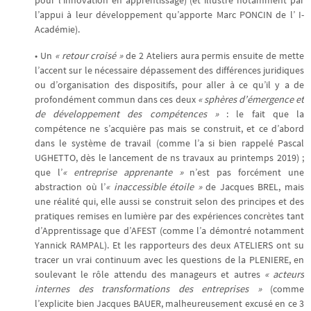
l’appui à leur développement qu’apporte Marc PONCIN de l’ I-
Académie).
• Un
« retour croisé »
de 2 Ateliers aura permis ensuite de mette
l’accent sur le nécessaire dépassement des différences juridiques
ou d’organisation des dispositifs, pour aller à ce qu’il y a de
profondément commun dans ces deux
« sphères d’émergence et
de développement des compétences »
: le fait que la
compétence ne s’acquière pas mais se construit, et ce d’abord
dans le système de travail (comme l’a si bien rappelé Pascal
UGHETTO, dès le lancement de ns travaux au printemps 2019) ;
que l’
« entreprise apprenante »
n’est pas forcément une
abstraction où l’
« inaccessible étoile »
de Jacques BREL, mais
une réalité qui, elle aussi se construit selon des principes et des
pratiques remises en lumière par des expériences concrètes tant
d’Apprentissage que d’AFEST (comme l’a démontré notamment
Yannick RAMPAL). Et les rapporteurs des deux ATELIERS ont su
tracer un vrai continuum avec les questions de la PLENIERE, en
soulevant le rôle attendu des manageurs et autres
« acteurs
internes des transformations des entreprises »
(comme
l’explicite bien Jacques BAUER, malheureusement excusé en ce 3