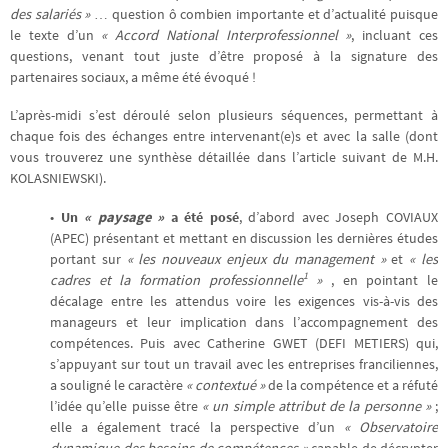
des salariés »
… question ô combien importante et d’actualité puisque
le texte d’un
« Accord National Interprofessionnel »
, incluant ces
questions, venant tout juste d’être proposé à la signature des
partenaires sociaux, a même été évoqué !
L’après-midi s’est déroulé selon plusieurs séquences, permettant à
chaque fois des échanges entre intervenant(e)s et avec la salle (dont
vous trouverez une synthèse détaillée dans l’article suivant de M.H.
KOLASNIEWSKI).
•
Un
« paysage »
a été posé
, d’abord avec Joseph COVIAUX
(APEC) présentant et mettant en discussion les dernières études
portant sur
« les nouveaux enjeux du management »
et
« les
1
cadres et la formation professionnelle
»
, en pointant le
décalage entre les attendus voire les exigences vis-à-vis des
manageurs et leur implication dans l’accompagnement des
compétences. Puis avec Catherine GWET (DEFI METIERS) qui,
s’appuyant sur tout un travail avec les entreprises franciliennes,
a souligné le caractère
« contextué »
de la compétence et a réfuté
l’idée qu’elle puisse être
« un simple attribut de la personne »
;
elle a également tracé la perspective d’un
« Observatoire
dynamique des besoins de compétences »
capable de décrypter