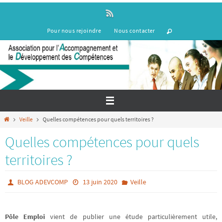
Passer
vers
le
Pour nous rejoindre
Nous contacter
contenu
Home
Veille
Quelles compétences pour quels territoires ?
Quelles compétences pour quels
territoires ?
BLOG ADEVCOMP
13 juin 2020
Veille
Pôle Emploi
vient de publier une étude particulièrement utile,