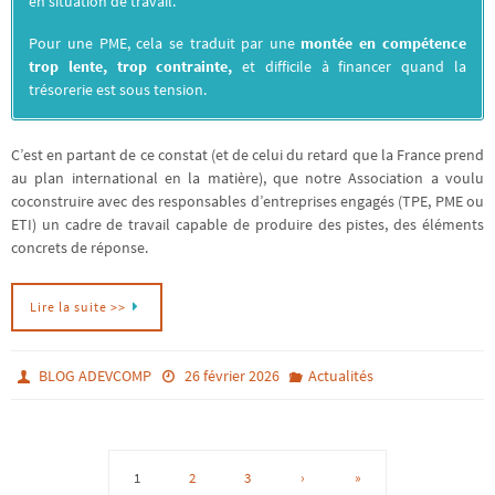
en situation de travail.
Pour une PME, cela se traduit par une
montée en compétence
trop lente, trop contrainte,
et difficile à financer quand la
trésorerie est sous tension.
C’est en partant de ce constat (et de celui du retard que la France prend
au plan international en la matière), que notre Association a voulu
coconstruire avec des responsables d’entreprises engagés (TPE, PME ou
ETI) un cadre de travail capable de produire des pistes, des éléments
concrets de réponse.
Lire la suite >>
BLOG ADEVCOMP
26 février 2026
Actualités
1
2
3
›
»