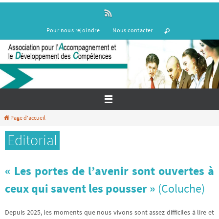
Passer
vers
le
Pour nous rejoindre
Nous contacter
contenu
Page d'accueil
Editorial
« Les portes de l’avenir sont ouvertes à
ceux qui savent les pousser »
(Coluche)
Depuis 2025, les moments que nous vivons sont assez difficiles à lire et