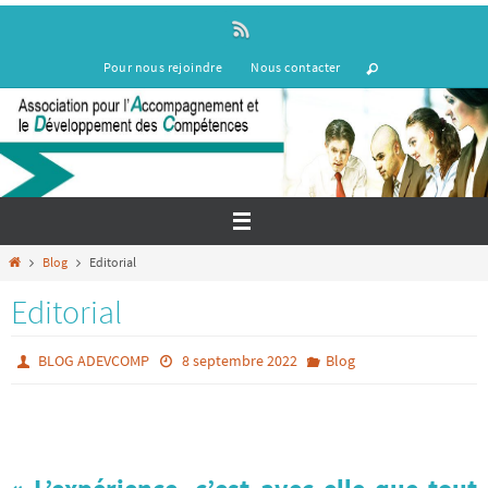
Passer
vers
le
Pour nous rejoindre
Nous contacter
contenu
Home
Blog
Editorial
Editorial
BLOG ADEVCOMP
8 septembre 2022
Blog