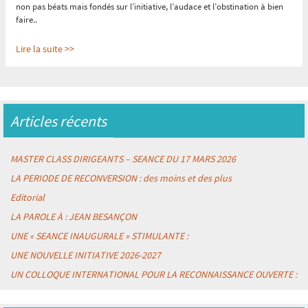
non pas béats mais fondés sur l’initiative, l’audace et l’obstination à bien
faire..
Lire la suite >>
Reconnaître l'expérience c'est créer de la confiance
:
« « La confiance est
un élément majeur : sans elle, aucun projet n’aboutit » (Eric TABARLY,
Mémoires du large)
»
Articles récents
Le fait que l’expérience et sa reconnaissance précèdent (et nourrissent) la
compétence a déjà été largement explicité par les travaux de nos amis de
l’association RECONNAÎTRE (et le Colloque
« E-PIC PARIS 2024 »
y
MASTER CLASS DIRIGEANTS – SEANCE DU 17 MARS 2026
reviendra largement début novembre).
Mais, même si nous ne sommes pas les seuls à concevoir les choses de la
LA PERIODE DE RECONVERSION : des moins et des plus
sorte, il reste beaucoup de paramètres à prendre en compte et faire
Editorial
bouger pour que cela
« infuse »
assez largement dans l’écosystème des
compétences, en Europe et surtout en France , où tant d’acteurs sont
LA PAROLE À : JEAN BESANÇON
tellement attachés à un triptyque
« former/valider/diplômer »
UNE « SEANCE INAUGURALE » STIMULANTE :
Lire la suite >>
UNE NOUVELLE INITIATIVE 2026-2027
UN COLLOQUE INTERNATIONAL POUR LA RECONNAISSANCE OUVERTE :