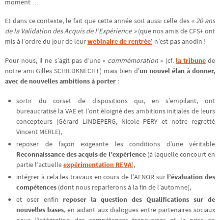
moment …
Et dans ce contexte, le fait que cette année soit aussi celle des
« 20 ans
de la Validation des Acquis de l’Expérience »
(que nos amis de CFS+ ont
mis à l’ordre du jour de leur
webinaire de rentrée
) n’est pas anodin !
Pour nous, il ne s’agit pas d’une «
commémoration
» (cf.
la tribune
de
notre ami Gilles SCHILDKNECHT) mais bien d’
un
nouvel élan à donner,
avec de nouvelles ambitions à porter
:
sortir du corset de dispositions qui, en s’empilant, ont
bureaucratisé la VAE et l’ont éloigné des ambitions initiales de leurs
concepteurs (Gérard LINDEPERG, Nicole PERY et notre regretté
Vincent MERLE),
reposer de façon exigeante les conditions d’une véritable
Reconnaissance des acquis de l’expérience
(à laquelle concourt en
partie l’actuelle
expérimentation REVA
),
intégrer à cela les travaux en cours de l’AFNOR sur
l’évaluation des
compétences
(dont nous reparlerons à la fin de l’automne),
et oser enfin
reposer la question des Qualifications sur de
nouvelles bases
, en aidant aux dialogues entre partenaires sociaux
pour l’intégration des compétences transverses et la prise en