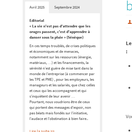
b
Avril 2025
Septembre 2024
Editorial
« La vie n'est pas d'attendre que les
orages passent, c'est d'apprendre à
danser sous la pluie » (Sénèque)
Le
En ces temps troublés, de crises politiques
:
et économiques et de menaces,
notamment sur les ressources (énergie,
matériaux, …) et les financements, la
sérénité n’est guère de mise tant dans la
monde de l’entreprise (à commencer par
les TPE et PME) , pour les employeurs, les
manageurs et les salariés, que chez celles
et ceux qui les accompagnent et qui
s’inquiètent de leur avenir …
Pourtant, nous voudrions être de ceux
qui portent des messages d’espoir, non
pas béats mais fondés sur l’initiative,
Vo
l’audace et l’obstination à bien faire..
Lire la suite >>