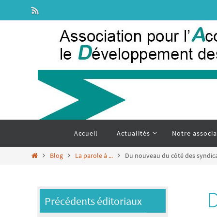
Passer
vers
le
contenu
Passer
Accueil
Actualités
Notre associa
vers
le
contenu
Home
Blog
La parole à ...
Du nouveau du côté des syndica
D
Précédents éditoriaux