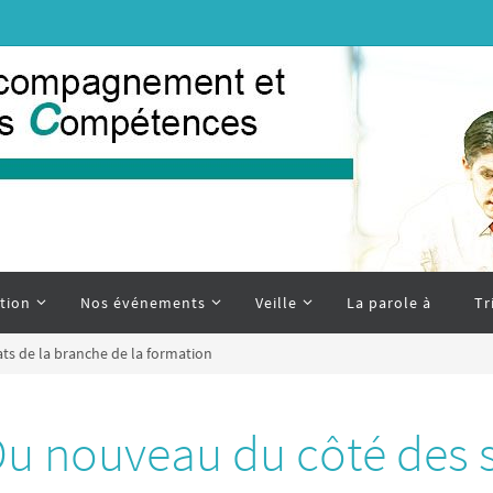
tion
Nos événements
Veille
La parole à
Tr
ts de la branche de la formation
u nouveau du côté des s