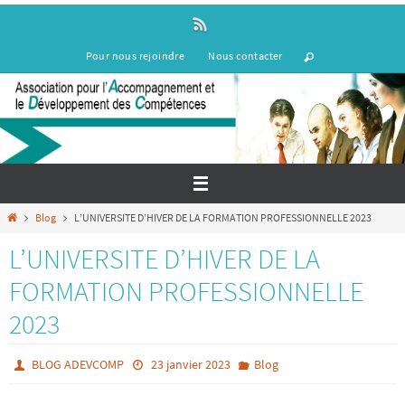
Passer
vers
le
Pour nous rejoindre
Nous contacter
contenu
Home
Blog
L’UNIVERSITE D’HIVER DE LA FORMATION PROFESSIONNELLE 2023
L’UNIVERSITE D’HIVER DE LA
FORMATION PROFESSIONNELLE
2023
BLOG ADEVCOMP
23 janvier 2023
Blog