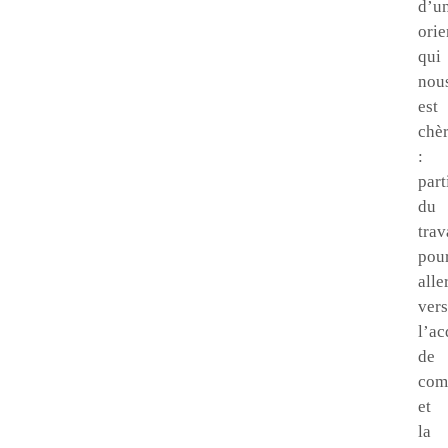
d’u
orie
qui
nou
est
chè
:
part
du
trav
pou
alle
vers
l’ac
de
com
et
la