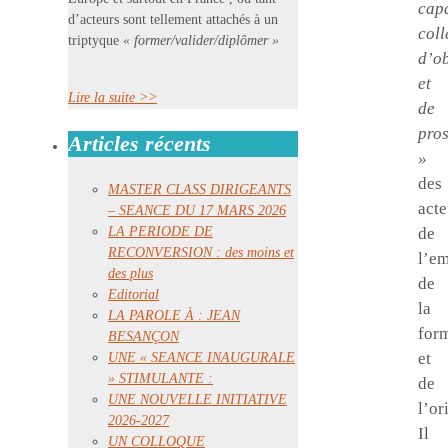
cap
d’acteurs sont tellement attachés à un
coll
triptyque
« former/valider/diplômer »
d’o
et
Lire la suite >>
de
pros
Articles récents
»
des
MASTER CLASS DIRIGEANTS
acte
– SEANCE DU 17 MARS 2026
LA PERIODE DE
de
RECONVERSION : des moins et
l’em
des plus
de
Editorial
la
LA PAROLE À : JEAN
for
BESANÇON
et
UNE « SEANCE INAUGURALE
» STIMULANTE :
de
UNE NOUVELLE INITIATIVE
l’or
2026-2027
Il
UN COLLOQUE