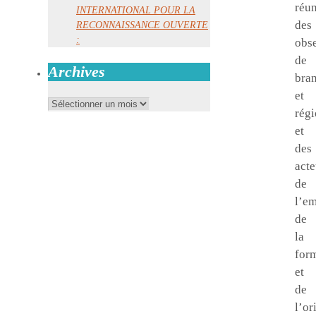
réun
INTERNATIONAL POUR LA
des
RECONNAISSANCE OUVERTE
:
obse
de
Archives
bra
et
Archives
rég
et
des
acte
de
l’em
de
la
for
et
de
l’or