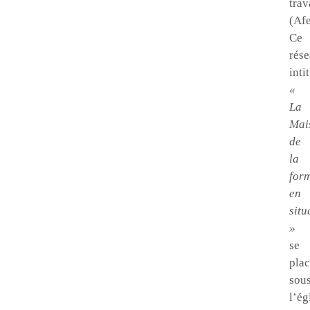
trav
(Afe
Ce
rés
inti
«
La
Mai
de
la
for
en
situ
»
se
pla
sou
l’ég