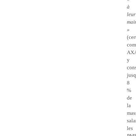
à
leur
mai
»
(cer
co
AXA
y
con
jus
8
%
de
la
mas
sala
les
PM