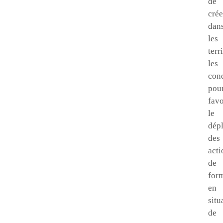
de
crée
dan
les
terr
les
cond
pou
favo
le
dép
des
acti
de
for
en
situ
de