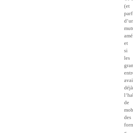
(et
parf
d’u
mutu
amé
et
si
les
gra
entr
avai
déjà
l’ha
de
mobi
des
for
«