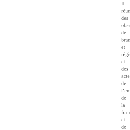
Il
réun
des
obse
de
bra
et
rég
et
des
acte
de
l’em
de
la
for
et
de