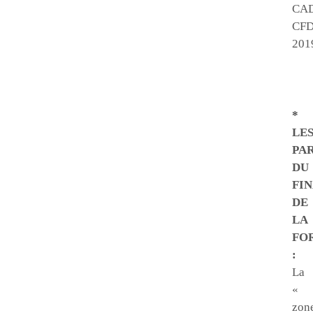
CA
CFD
201
*
LE
PA
DU
FI
DE
LA
FO
:
La
«
zon