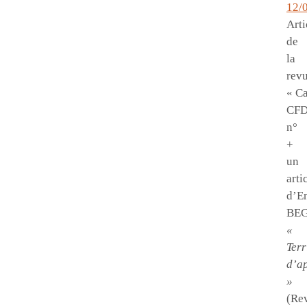
12/
Arti
de
la
rev
« C
CFD
n°
+
un
arti
d’E
BE
«
Terr
d’a
»
(Re