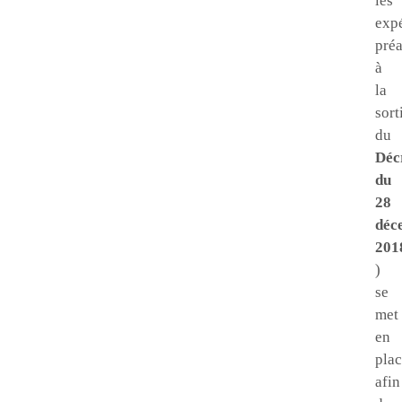
les
exp
préa
à
la
sort
du
Déc
du
28
déc
201
)
se
met
en
pla
afin