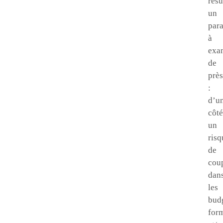
résu
un
par
à
exa
de
près
:
d’u
côté
un
risq
de
cou
dan
les
bud
for