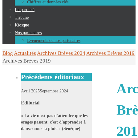
Chiffres et données clés
La parole à
Tribune
Kiosque
Nos partenaires
Evénements de nos partenaires
Home
Blog
Actualités
Archives Brèves 2024
Archives Brèves 2019
Archives Brèves 2019
Précédents éditoriaux
Arc
Avril 2025
Septembre 2024
Editorial
Brè
« La vie n'est pas d'attendre que les
orages passent, c'est d'apprendre à
201
danser sous la pluie » (Sénèque)