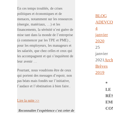
En ces temps troublés, de crises
politiques et économiques et de
BLOG
menaces, notamment sur les ressources
ADEVCO
(énergie, matériaux, …) et les
4
financements, la sérénité n’est guère de
janvier
mise tant dans la monde de l’entreprise
(à commencer par les TPE et PME) ,
2020
pour les employeurs, les manageurs et
25
les salariés, que chez celles et ceux qui
janvier
les accompagnent et qui s’inquiètent de
2021
Arch
leur avenir …
Brèves
Pourtant, nous voudrions être de ceux
2019
qui portent des messages d’espoir, non
pas béats mais fondés sur l’initiative,
*
l’audace et l’obstination à bien faire..
LE
RÉ
Lire la suite >>
EM
CO
Reconnaître l'expérience c'est créer de