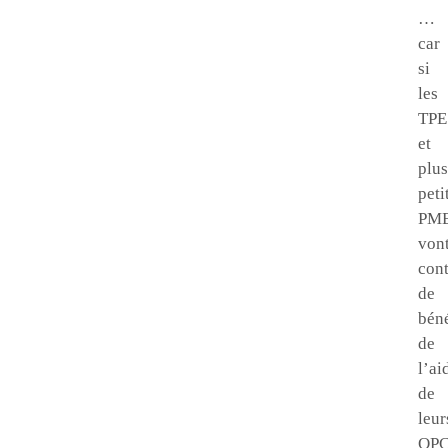
…
car
si
les
TPE
et
plus
peti
PM
von
con
de
béné
de
l’ai
de
leur
OP