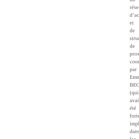
rés
d’ac
et
de
stru
de
prox
coo
par
Emm
BE
(qui
avai
été
for
imp
dan