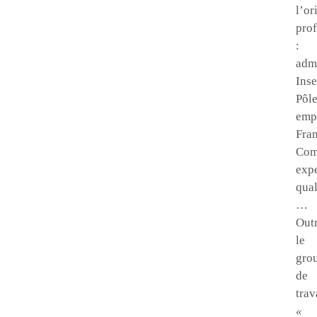
l’or
prof
:
admi
Inse
Pôl
emp
Fra
Com
expe
qual
…
Out
le
gro
de
trav
«