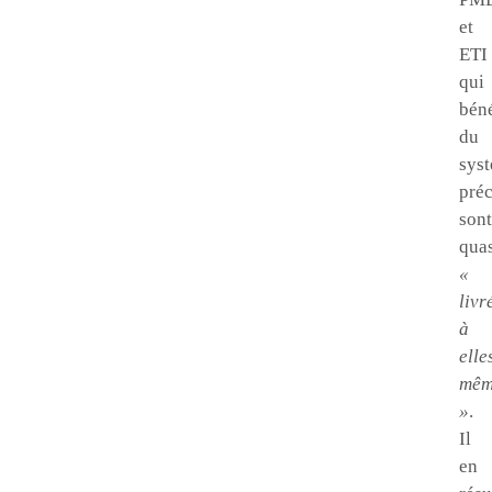
et
ETI
qui
béné
du
sys
pré
sont
qua
«
livr
à
elle
mêm
»
.
Il
en