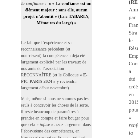
(RE
la confiance
:
« « La confiance est un
Ani
élément majeur : sans elle, aucun
projet n’aboutit » (Eric TABARLY,
par
Mémoires du large)
»
Fra
Stra
le
Le fait que l’expérience et sa
Rés
reconnaissance précèdent (et
Emp
nourrissent) la compétence a déjà été
largement explicité par les travaux de
Com
nos amis de l’association
a
RECONNAÎTRE (et le Colloque
« E-
été
PIC PARIS 2024 »
y reviendra
créé
largement début novembre).
en
Mais, même si nous ne sommes pas les
201
seuls à concevoir les choses de la sorte,
pou
il reste beaucoup de paramètres à
«
prendre en compte et faire bouger pour
que cela
« infuse »
assez largement dans
renf
l’écosystème des compétences, en
la
Europe et surtout en France , où tant