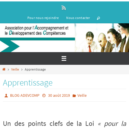
Passer
vers
le
Pour nous rejoindre
Nous contacter
contenu
Home
Veille
Apprentissage
Apprentissage
BLOG ADEVCOMP
30 août 2019
Veille
Un des points clefs de la Loi
« pour la