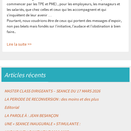
commencer par les TPE et PME) , pour les employeurs, les manageurs et
les salariés, que chez celles et ceux qui les accompagnent et qui
s’inquiètent de leur avenir …
Pourtant, nous voudrions être de ceux qui portent des messages d’espoir,
non pas béats mais fondés sur l’initiative, l’audace et l’obstination à bien
faire..
Lire la suite >>
Reconnaître l'expérience c'est créer de la confiance
:
« « La confiance est
un élément majeur : sans elle, aucun projet n’aboutit » (Eric TABARLY,
Mémoires du large)
»
Articles récents
Le fait que l’expérience et sa reconnaissance précèdent (et nourrissent) la
compétence a déjà été largement explicité par les travaux de nos amis de
l’association RECONNAÎTRE (et le Colloque
« E-PIC PARIS 2024 »
y
MASTER CLASS DIRIGEANTS – SEANCE DU 17 MARS 2026
reviendra largement début novembre).
Mais, même si nous ne sommes pas les seuls à concevoir les choses de la
LA PERIODE DE RECONVERSION : des moins et des plus
sorte, il reste beaucoup de paramètres à prendre en compte et faire
Editorial
bouger pour que cela
« infuse »
assez largement dans l’écosystème des
compétences, en Europe et surtout en France , où tant d’acteurs sont
LA PAROLE À : JEAN BESANÇON
tellement attachés à un triptyque
« former/valider/diplômer »
UNE « SEANCE INAUGURALE » STIMULANTE :
Lire la suite >>