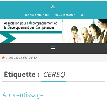
Passer
vers
le
Pour nous rejoindre
Nous contacter
contenu
Home
Articles balisés "CEREQ"
Étiquette :
CEREQ
Apprentissage