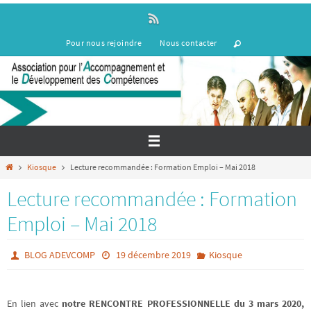
Passer
vers
le
Pour nous rejoindre
Nous contacter
contenu
Home
Kiosque
Lecture recommandée : Formation Emploi – Mai 2018
Lecture recommandée : Formation
Emploi – Mai 2018
BLOG ADEVCOMP
19 décembre 2019
Kiosque
En lien avec
notre RENCONTRE PROFESSIONNELLE du 3 mars 2020,