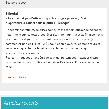
Septembre 2024
Editorial
« La vie n'est pas d'attendre que les orages passent, c'est
d'apprendre à danser sous la pluie » (Sénèque)
En ces temps troublés, de crises politiques et économiques et de menaces,
notamment sur les ressources (énergie, matériaux, …) et les financements,
la sérénité n’est guère de mise tant dans la monde de l’entreprise (à
commencer par les TPE et PME) , pour les employeurs, les manageurs et
les salariés, que chez celles et ceux qui les accompagnent et qui
s’inquiètent de leur avenir …
Pourtant, nous voudrions être de ceux qui portent des messages d’espoir,
non pas béats mais fondés sur l’initiative, l’audace et l’obstination à bien
faire..
Lire la suite >>
Reconnaître l'expérience c'est créer de la confiance
:
« « La confiance est
un élément majeur : sans elle, aucun projet n’aboutit » (Eric TABARLY,
Mémoires du large)
»
Articles récents
Le fait que l’expérience et sa reconnaissance précèdent (et nourrissent) la
compétence a déjà été largement explicité par les travaux de nos amis de