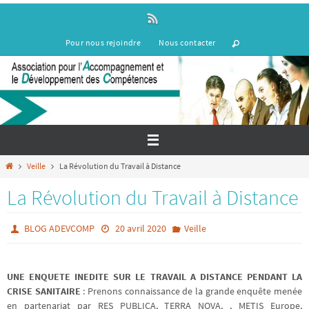
Passer
vers
le
Pour nous rejoindre
Nous contacter
contenu
Home
Veille
La Révolution du Travail à Distance
La Révolution du Travail à Distance
BLOG ADEVCOMP
20 avril 2020
Veille
UNE ENQUETE INEDITE SUR LE TRAVAIL A DISTANCE PENDANT LA
CRISE SANITAIRE
: Prenons connaissance de la grande enquête menée
en partenariat par RES PUBLICA, TERRA NOVA, , METIS Europe,