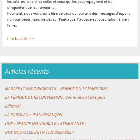
les salariés, que chez celles et ceux qui les accompagnent et qui
s’inquiètent de leur avenir …
Pourtant, nous voudrions être de ceux qui portent des messages d’espoir,
non pas béats mais fondés sur l’initiative, l’audace et l’obstination à bien
faire..
Lire la suite >>
Reconnaître l'expérience c'est créer de la confiance
:
« « La confiance est
un élément majeur : sans elle, aucun projet n’aboutit » (Eric TABARLY,
Mémoires du large)
»
Articles récents
Le fait que l’expérience et sa reconnaissance précèdent (et nourrissent) la
compétence a déjà été largement explicité par les travaux de nos amis de
l’association RECONNAÎTRE (et le Colloque
« E-PIC PARIS 2024 »
y
MASTER CLASS DIRIGEANTS – SEANCE DU 17 MARS 2026
reviendra largement début novembre).
Mais, même si nous ne sommes pas les seuls à concevoir les choses de la
LA PERIODE DE RECONVERSION : des moins et des plus
sorte, il reste beaucoup de paramètres à prendre en compte et faire
Editorial
bouger pour que cela
« infuse »
assez largement dans l’écosystème des
compétences, en Europe et surtout en France , où tant d’acteurs sont
LA PAROLE À : JEAN BESANÇON
tellement attachés à un triptyque
« former/valider/diplômer »
UNE « SEANCE INAUGURALE » STIMULANTE :
Lire la suite >>
UNE NOUVELLE INITIATIVE 2026-2027