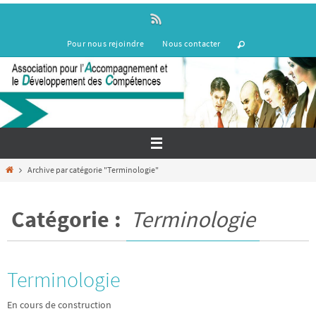
Passer
vers
le
Pour nous rejoindre
Nous contacter
contenu
Home
Archive par catégorie "Terminologie"
Catégorie :
Terminologie
Terminologie
En cours de construction